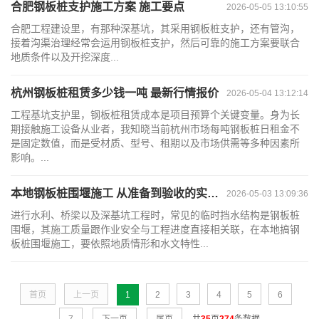
合肥钢板桩支护施工方案 施工要点
2026-05-05 13:10:55
合肥工程建设里，有那种深基坑，其采用钢板桩支护，还有管沟，
接着沟渠治理经常会运用钢板桩支护，然后可靠的施工方案要联合
地质条件以及开挖深度...
杭州钢板桩租赁多少钱一吨 最新行情报价
2026-05-04 13:12:14
工程基坑支护里，钢板桩租赁成本是项目预算个关键变量。身为长
期接触施工设备从业者，我知晓当前杭州市场每吨钢板桩日租金不
是固定数值，而是受材质、型号、租期以及市场供需等多种因素所
影响。...
本地钢板桩围堰施工 从准备到验收的实操指南
2026-05-03 13:09:36
进行水利、桥梁以及深基坑工程时，常见的临时挡水结构是钢板桩
围堰，其施工质量跟作业安全与工程进度直接相关联，在本地搞钢
板桩围堰施工，要依照地质情形和水文特性...
首页
上一页
1
2
3
4
5
6