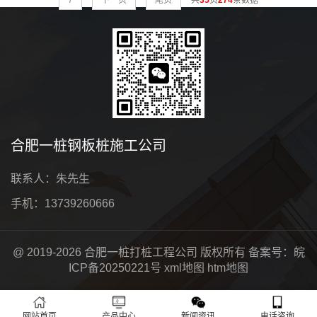
7
下一页
尾页
共
35
页
274
条数据
合肥一桩钢板桩施工公司
联系人：朱先生
手机：13739260666
@ 2019-2026 合肥一桩打桩工程公司 版权所有 备案号：
皖
ICP备20250221号
xml地图
htm地图
网站首页
产品中心
新闻资讯
电话咨询