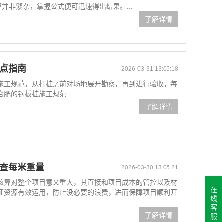
并非繁杂，掌握公式便可迅速得出结果。...
了解详情
要点指南
2026-03-31 13:05:18
施工规范，从打桩之前对场地展开勘察，再到进行验收，每
肥的钢板桩施工规范...
了解详情
速查每米重量
2026-03-30 13:05:21
核算对整个项目意义重大，其直接和项目成本的管控以及材
在
证资源有效运用，防止没必要的浪费，进而保障项目顺利开
线
客
了解详情
服