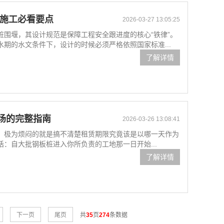
坑施工必看要点
2026-03-27 13:05:25
桩围堰，其设计规范是保障工程安全跟进度的核心“铁律”。
期的水文条件下，设计的时候必须严格依照国家标准...
了解详情
场的完整指南
2026-03-26 13:08:41
，极为烦闷的就是搞不清楚租赁期限究竟该是以哪一天作为
：自大批钢板桩进入你所负责的工地那一日开始...
了解详情
下一页
尾页
共
35
页
274
条数据