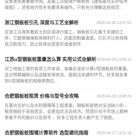
设里发挥着重要作用。其施工过程得严格依照《建筑基坑支护技术
规程》，还有地方性补充要求来操作。只有充分理解这些规范...
浙江钢板桩引孔 深度与工艺全解析
2026-04-30 13:07:53
在浙江沿海有着软土的区域进行施工，钢板桩引孔属于关键的工
序，它能够确保桩体顺利打入，还能控制垂直度。引孔可以有效降
低沉桩阻力，防止桩体出现变形或者损坏...
江苏u型钢板桩重量怎么算 实用公式全解析
2026-04-29 13:09:15
对工地施工里的各项工作来讲，准确无误去计算U型钢板桩的重量，
这对预算编制以及运输安排来说，是相当关键的环节。好多朋友拿
到U型钢板桩的规格参数后...
合肥钢板桩租赁 价格与型号全攻略
2026-04-28 13:08:24
在基坑支护以及水利围堰等工程里面，钢板桩是绝对没法缺少的 ，
租赁相较于采购而言，会更加灵活且经济。然而针对于市场上那种
参差不齐的报价以及型号 ，好多工程负责人都产生了困惑。...
合肥钢板桩围堰计算软件 选型避坑指南
2026-04-27 13:11:16