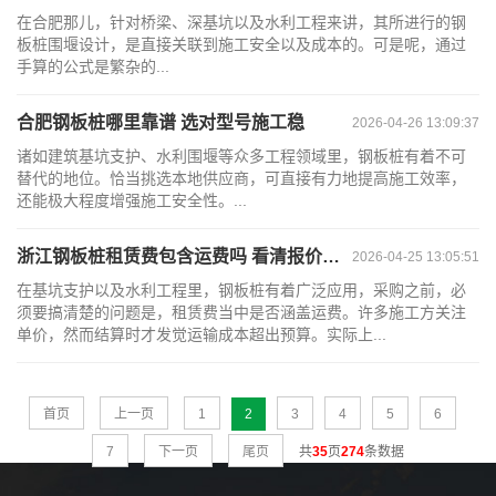
在合肥那儿，针对桥梁、深基坑以及水利工程来讲，其所进行的钢
板桩围堰设计，是直接关联到施工安全以及成本的。可是呢，通过
手算的公式是繁杂的...
合肥钢板桩哪里靠谱 选对型号施工稳
2026-04-26 13:09:37
诸如建筑基坑支护、水利围堰等众多工程领域里，钢板桩有着不可
替代的地位。恰当挑选本地供应商，可直接有力地提高施工效率，
还能极大程度增强施工安全性。...
浙江钢板桩租赁费包含运费吗 看清报价单里的门道
2026-04-25 13:05:51
在基坑支护以及水利工程里，钢板桩有着广泛应用，采购之前，必
须要搞清楚的问题是，租赁费当中是否涵盖运费。许多施工方关注
单价，然而结算时才发觉运输成本超出预算。实际上...
首页
上一页
1
2
3
4
5
6
7
下一页
尾页
共
35
页
274
条数据