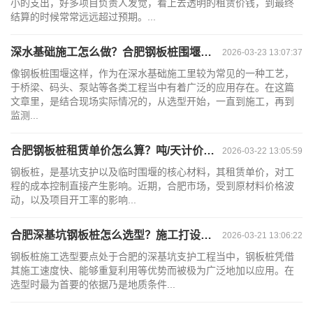
小的支出，好多项目负责人发觉，看上去透明的租赁价钱，到最终
结算的时候常常远远超过预期。...
深水基础施工怎么做？合肥钢板桩围堰施工方案要点
2026-03-23 13:07:37
像钢板桩围堰这样，作为在深水基础施工里较为常见的一种工艺，
于桥梁、码头、泵站等各类工程当中有着广泛的应用存在。在这篇
文章里，是结合现场实际情况的，从选型开始，一直到施工，再到
监测...
合肥钢板桩租赁单价怎么算？吨/天计价别漏了运费
2026-03-22 13:05:59
钢板桩，是基坑支护以及临时围堰的核心材料，其租赁单价，对工
程的成本控制直接产生影响。近期，合肥市场，受到原材料价格波
动，以及项目开工率的影响...
合肥深基坑钢板桩怎么选型？施工打设顺序一文看懂
2026-03-21 13:06:22
钢板桩施工选型要点处于合肥的深基坑支护工程当中，钢板桩凭借
其施工速度快、能够重复利用等优势而被极为广泛地加以应用。在
选型时最为首要的依据乃是地质条件...