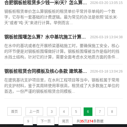
合肥钢板桩租赁多少钱一米/天？怎么算运费？
2026-03-20 13:05:15
钢板桩租赁单价怎么算钢板桩的租赁单价平常并非单纯的一个数
字，它存有一套基础的计费逻辑。最为常见的办法是依照“延长米·
天”或者“吨·天”来进行计算。举例而言...
钢板桩围堰怎么算？水中基坑施工计算方法与步骤详解
2026-03-19 13:04:38
在水中的基坑或者在开展桥梁基础施工时，要确保施工安全，核心
的环节便是对钢板桩围堰做好计算。钢板桩围堰被当作是临时的挡
水挡土结构，针对它的计算，需要全面考虑水文地质方面的条件...
钢板桩租赁合同模板及核心条款 建筑基坑水利工程租赁协议
2026-03-18 13:04:26
在建筑基坑支护项目里，在水利工程项目等当中，钢板桩属于常用
的支护材料，鉴于其周转使用率很高，租赁成了大多数施工单位的
首选，一份严谨的钢板桩租赁合同模板...
首页
上一页
3
4
5
6
7
8
9
下一页
尾页
共
35
页
274
条数据