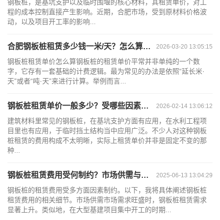
钢板桩，是基坑支护以及临时围堰的核心材料，其租赁单价，对工
程的成本控制直接产生影响。近期，合肥市场，受到原材料价格波
动，以及项目开工率的影响...
合肥钢板桩租赁多少钱一米/天？怎么算运费？
2026-03-20 13:05:15
钢板桩租赁单价怎么算钢板桩的租赁单价平常并非单纯的一个数
字，它存有一套基础的计费逻辑。最为常见的办法是依照“延长米·
天”或者“吨·天”来进行计算。举例而言...
钢板桩租赁单价一般多少？受哪些因素影响
2026-02-14 13:06:12
建筑材料里常见的钢板桩，在基坑支护方面有应用，在水利工程项
目里也有应用，于临时挡土结构当中应用广泛。不少人对这种钢板
桩租赁的费用构成不太明晰，实际上租赁单价并非是固定不变的那
种...
钢板桩租赁费用受何制约？市场供需与租赁时长影响几何？
2025-06-13 13:04:29
钢板桩的租赁费用受多方面因素制约。以下，我将具体阐述钢板桩
租赁费用的相关细节。市场供需市场需求旺盛时，钢板桩租赁需求
显著上升。类似地，在大型基建项目集中开工的时期...