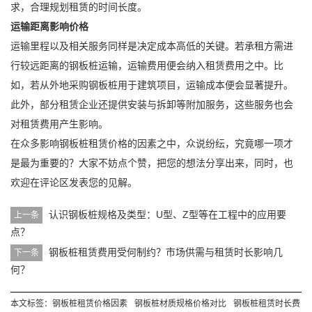
求，合理规划租赁的时间长度。
运输距离影响价格
运输里程以及相关服务同样是决定成本高低的关键。若承租方需进
行较远距离的钢板桩运输，运输费用便会纳入租赁费用之中。比
如，若从外地采购钢板桩用于建筑项目，运输成本便会显著提升。
此外，部分租赁企业还提供安装与拆卸等附加服务，这些服务也会
对租赁费用产生影响。
在众多影响钢板桩租赁价格的因素之中，众说纷纭，究竟哪一项才
是最为重要的？大家不妨点个赞，把您的想法分享出来，同时，也
欢迎在评论区发表您的见解。
认识钢板桩规格及类型：U型、Z型等在工程中的应用要
上一条
点？
钢板桩租赁费用受何制约？市场供需与租赁时长影响几
下一条
何？
本文标签：
钢板桩租赁价格因素
钢板桩材质规格价格对比
钢板桩租赁时长费